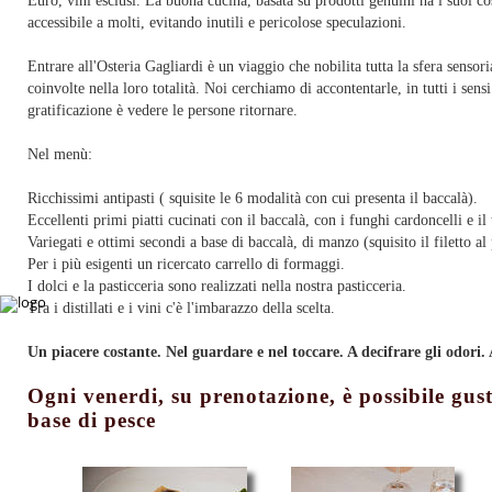
Euro, vini esclusi. La buona cucina, basata su prodotti genuini ha i suoi c
accessibile a molti, evitando inutili e pericolose speculazioni.
Entrare all'Osteria Gagliardi è un viaggio che nobilita tutta la sfera sensori
coinvolte nella loro totalità. Noi cerchiamo di accontentarle, in tutti i sens
gratificazione è vedere le persone ritornare.
Nel menù:
Ricchissimi antipasti ( squisite le 6 modalità con cui presenta il baccalà).
Eccellenti primi piatti cucinati con il baccalà, con i funghi cardoncelli e il
Variegati e ottimi secondi a base di baccalà, di manzo (squisito il filetto al
Per i più esigenti un ricercato carrello di formaggi.
I dolci e la pasticceria sono realizzati nella nostra pasticceria.
Tra i distillati e i vini c'è l'imbarazzo della scelta.
Un piacere costante. Nel guardare e nel toccare. A decifrare gli odori. 
Ogni venerdi, su prenotazione, è possibile gust
base di pesce