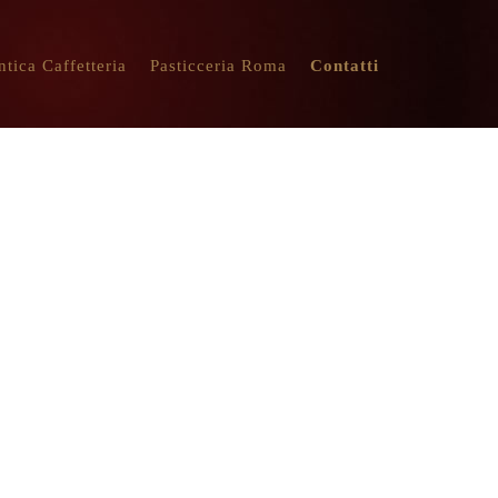
ntica Caffetteria
Pasticceria Roma
Contatti