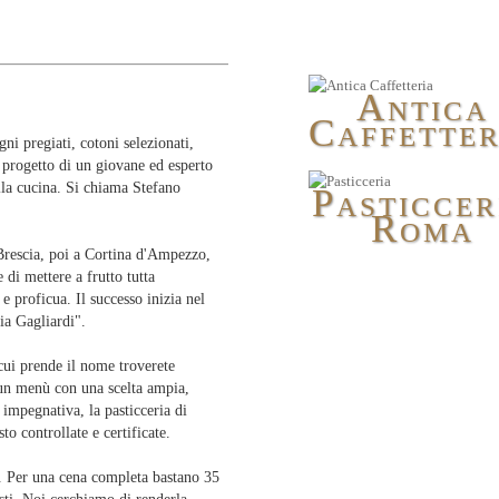
A
NTICA
C
AFFETTER
gni pregiati, cotoni selezionati,
l progetto di un giovane ed esperto
alla cucina. Si chiama Stefano
P
ASTICCER
R
OMA
a Brescia, poi a Cortina d'Ampezzo,
di mettere a frutto tutta
 e proficua. Il successo inizia nel
ia Gagliardi".
 cui prende il nome troverete
e un menù con una scelta ampia,
 impegnativa, la pasticceria di
o controllate e certificate.
o. Per una cena completa bastano 35