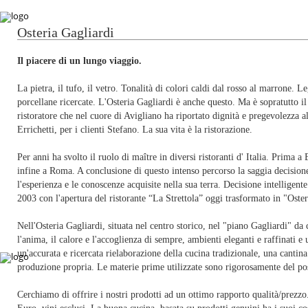
Osteria Gagliardi
Il piacere di un lungo viaggio.
La pietra, il tufo, il vetro. Tonalità di colori caldi dal rosso al marrone. Le
porcellane ricercate. L'Osteria Gagliardi è anche questo. Ma è sopratutto i
ristoratore che nel cuore di Avigliano ha riportato dignità e pregevolezza 
Errichetti, per i clienti Stefano. La sua vita è la ristorazione.
Per anni ha svolto il ruolo di maître in diversi ristoranti d' Italia. Prima 
infine a Roma. A conclusione di questo intenso percorso la saggia decisione 
l'esperienza e le conoscenze acquisite nella sua terra. Decisione intelligente
2003 con l'apertura del ristorante “La Strettola” oggi trasformato in "Oster
Nell'Osteria Gagliardi, situata nel centro storico, nel "piano Gagliardi" da
l'anima, il calore e l'accoglienza di sempre, ambienti eleganti e raffinati 
un'accurata e ricercata rielaborazione della cucina tradizionale, una cantina
produzione propria. Le materie prime utilizzate sono rigorosamente del post
Cerchiamo di offrire i nostri prodotti ad un ottimo rapporto qualità/prezz