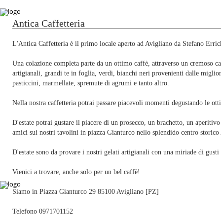
Antica Caffetteria
L'Antica Caffetteria è il primo locale aperto ad Avigliano da Stefano Errich
Una colazione completa parte da un ottimo caffè, attraverso un cremoso ca
artigianali, grandi te in foglia, verdi, bianchi neri provenienti dalle migliori
pasticcini, marmellate, spremute di agrumi e tanto altro.
Nella nostra caffetteria potrai passare piacevoli momenti degustando le otti
D'estate potrai gustare il piacere di un prosecco, un brachetto, un aperitiv
amici sui nostri tavolini in piazza Gianturco nello splendido centro storico
D'estate sono da provare i nostri gelati artigianali con una miriade di gusti
Vienici a trovare, anche solo per un bel caffè!
Siamo in Piazza Gianturco 29 85100 Avigliano [PZ]
Telefono 0971701152