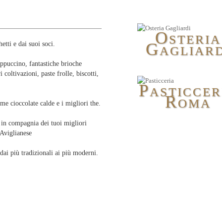
O
STERIA
G
etti e dai suoi soci.
AGLIARD
ppuccino, fantastiche brioche
 coltivazioni, paste frolle, biscotti,
P
ASTICCER
R
OMA
me cioccolate calde e i migliori the.
o in compagnia dei tuoi migliori
 Aviglianese
 dai più tradizionali ai più moderni.