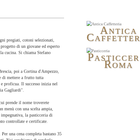
A
NTICA
C
AFFETTER
gni pregiati, cotoni selezionati,
l progetto di un giovane ed esperto
alla cucina. Si chiama Stefano
P
ASTICCER
R
OMA
a Brescia, poi a Cortina d'Ampezzo,
di mettere a frutto tutta
 e proficua. Il successo inizia nel
ia Gagliardi".
 cui prende il nome troverete
e un menù con una scelta ampia,
 impegnativa, la pasticceria di
o controllate e certificate.
o. Per una cena completa bastano 35