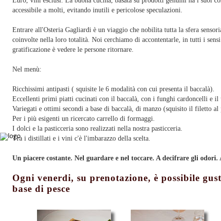
Euro, vini esclusi. La buona cucina, basata su prodotti genuini ha i suoi c
accessibile a molti, evitando inutili e pericolose speculazioni.
Entrare all'Osteria Gagliardi è un viaggio che nobilita tutta la sfera sensori
coinvolte nella loro totalità. Noi cerchiamo di accontentarle, in tutti i sens
gratificazione è vedere le persone ritornare.
Nel menù:
Ricchissimi antipasti ( squisite le 6 modalità con cui presenta il baccalà).
Eccellenti primi piatti cucinati con il baccalà, con i funghi cardoncelli e il
Variegati e ottimi secondi a base di baccalà, di manzo (squisito il filetto al
Per i più esigenti un ricercato carrello di formaggi.
I dolci e la pasticceria sono realizzati nella nostra pasticceria.
Tra i distillati e i vini c'è l'imbarazzo della scelta.
Un piacere costante. Nel guardare e nel toccare. A decifrare gli odori. 
Ogni venerdi, su prenotazione, è possibile gust
base di pesce