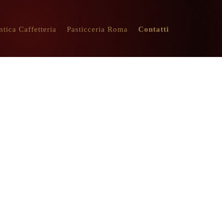
ntica Caffetteria
Pasticceria Roma
Contatti