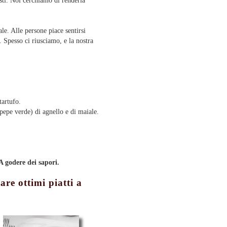
osti. Noi cerchiamo di renderla
ale. Alle persone piace sentirsi
i. Spesso ci riusciamo, e la nostra
 tartufo.
 pepe verde) di agnello e di maiale.
A godere dei sapori.
are ottimi piatti a