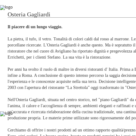
Osteria Gagliardi
Il piacere di un lungo viaggio.
La pietra, il tufo, il vetro. Tonalità di colori caldi dal rosso al marrone. Le
porcellane ricercate. L'Osteria Gagliardi è anche questo. Ma è sopratutto i
ristoratore che nel cuore di Avigliano ha riportato dignità e pregevolezza 
Errichetti, per i clienti Stefano. La sua vita è la ristorazione.
Per anni ha svolto il ruolo di maître in diversi ristoranti d' Italia. Prima 
infine a Roma. A conclusione di questo intenso percorso la saggia decisione 
l'esperienza e le conoscenze acquisite nella sua terra. Decisione intelligente
2003 con l'apertura del ristorante “La Strettola” oggi trasformato in "Oster
Nell'Osteria Gagliardi, situata nel centro storico, nel "piano Gagliardi" da
l'anima, il calore e l'accoglienza di sempre, ambienti eleganti e raffinati 
un'accurata e ricercata rielaborazione della cucina tradizionale, una cantina
produzione propria. Le materie prime utilizzate sono rigorosamente del post
Cerchiamo di offrire i nostri prodotti ad un ottimo rapporto qualità/prezz