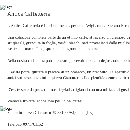
Antica Caffetteria
L'Antica Caffetteria è il primo locale aperto ad Avigliano da Stefano Errich
Una colazione completa parte da un ottimo caffè, attraverso un cremoso ca
artigianali, grandi te in foglia, verdi, bianchi neri provenienti dalle migliori
pasticcini, marmellate, spremute di agrumi e tanto altro.
Nella nostra caffetteria potrai passare piacevoli momenti degustando le otti
D'estate potrai gustare il piacere di un prosecco, un brachetto, un aperitiv
amici sui nostri tavolini in piazza Gianturco nello splendido centro storico
D'estate sono da provare i nostri gelati artigianali con una miriade di gusti
Vienici a trovare, anche solo per un bel caffè!
Siamo in Piazza Gianturco 29 85100 Avigliano [PZ]
Telefono 0971701152