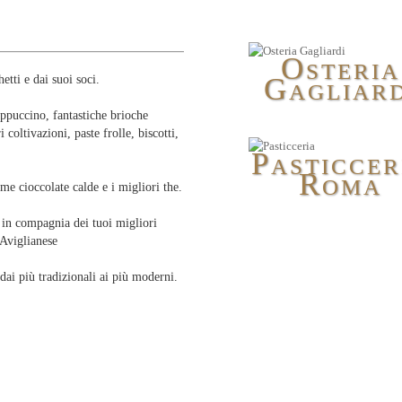
O
STERIA
G
etti e dai suoi soci.
AGLIARD
ppuccino, fantastiche brioche
 coltivazioni, paste frolle, biscotti,
P
ASTICCER
R
OMA
me cioccolate calde e i migliori the.
o in compagnia dei tuoi migliori
 Aviglianese
 dai più tradizionali ai più moderni.