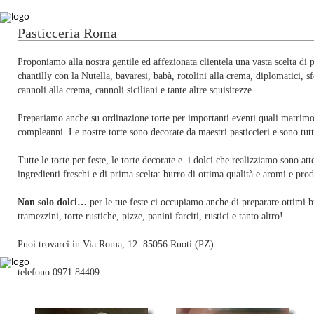
Pasticceria Roma
Proponiamo alla nostra gentile ed affezionata clientela una vasta scelta di 
chantilly con la Nutella, bavaresi, babà, rotolini alla crema, diplomatici, sfo
cannoli alla crema, cannoli siciliani e tante altre squisitezze.
Prepariamo anche su ordinazione torte per importanti eventi quali matrimo
compleanni. Le nostre torte sono decorate da maestri pasticcieri e sono tutt
Tutte le torte per feste, le torte decorate e i dolci che realizziamo sono a
ingredienti freschi e di prima scelta: burro di ottima qualità e aromi e prodo
Non solo dolci…
per le tue feste ci occupiamo anche di preparare ottimi bu
tramezzini, torte rustiche, pizze, panini farciti, rustici e tanto altro!
Puoi trovarci in Via Roma, 12 85056 Ruoti (PZ)
telefono 0971 84409