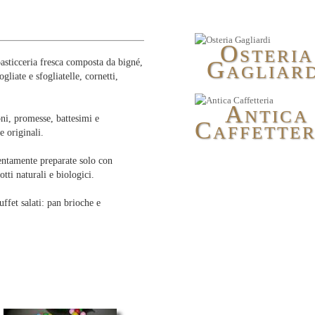
O
STERIA
G
pasticceria fresca composta da bigné,
AGLIARD
gliate e sfogliatelle, cornetti,
A
NTICA
ni, promesse, battesimi e
C
AFFETTER
e originali.
ttentamente preparate solo con
tti naturali e biologici.
ffet salati: pan brioche e