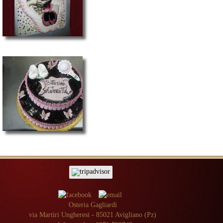
Osteria Gagliardi
via Martiri Ungheresi - 85021 Avigliano (Pz)