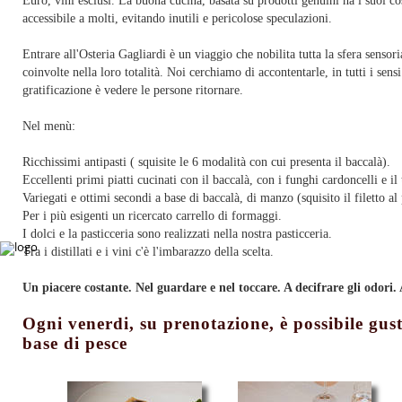
Euro, vini esclusi. La buona cucina, basata su prodotti genuini ha i suoi c
accessibile a molti, evitando inutili e pericolose speculazioni.
Entrare all'Osteria Gagliardi è un viaggio che nobilita tutta la sfera sensori
coinvolte nella loro totalità. Noi cerchiamo di accontentarle, in tutti i sens
gratificazione è vedere le persone ritornare.
Nel menù:
Ricchissimi antipasti ( squisite le 6 modalità con cui presenta il baccalà).
Eccellenti primi piatti cucinati con il baccalà, con i funghi cardoncelli e il
Variegati e ottimi secondi a base di baccalà, di manzo (squisito il filetto al
Per i più esigenti un ricercato carrello di formaggi.
I dolci e la pasticceria sono realizzati nella nostra pasticceria.
Tra i distillati e i vini c'è l'imbarazzo della scelta.
Un piacere costante. Nel guardare e nel toccare. A decifrare gli odori. 
Ogni venerdi, su prenotazione, è possibile gust
base di pesce