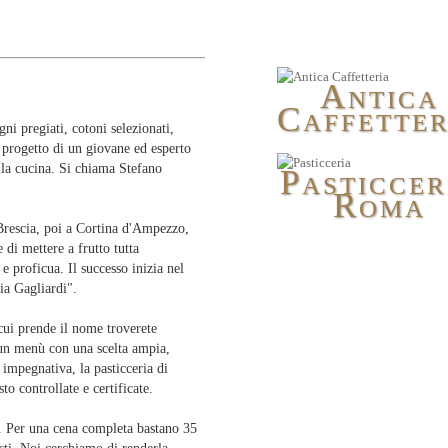
A
NTICA
C
AFFETTER
gni pregiati, cotoni selezionati,
l progetto di un giovane ed esperto
alla cucina. Si chiama Stefano
P
ASTICCER
R
OMA
a Brescia, poi a Cortina d'Ampezzo,
di mettere a frutto tutta
 e proficua. Il successo inizia nel
ia Gagliardi".
 cui prende il nome troverete
e un menù con una scelta ampia,
 impegnativa, la pasticceria di
o controllate e certificate.
o. Per una cena completa bastano 35