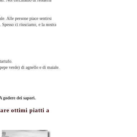
osti. Noi cerchiamo di renderla
ale. Alle persone piace sentirsi
i. Spesso ci riusciamo, e la nostra
 tartufo.
 pepe verde) di agnello e di maiale.
A godere dei sapori.
are ottimi piatti a