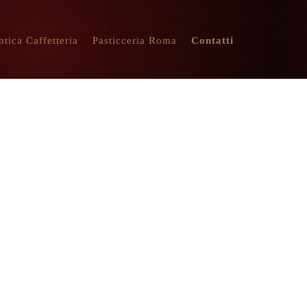
ntica Caffetteria
Pasticceria Roma
Contatti