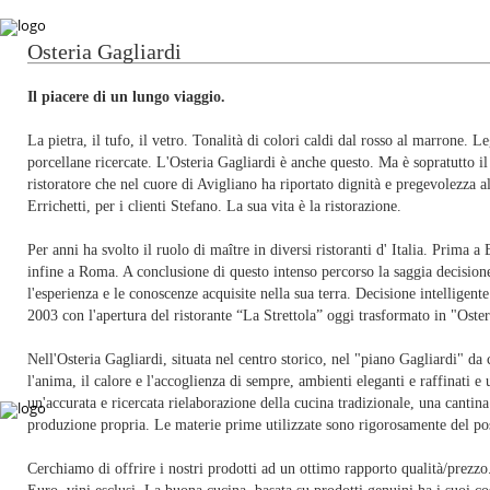
Osteria Gagliardi
Il piacere di un lungo viaggio.
La pietra, il tufo, il vetro. Tonalità di colori caldi dal rosso al marrone. Le
porcellane ricercate. L'Osteria Gagliardi è anche questo. Ma è sopratutto i
ristoratore che nel cuore di Avigliano ha riportato dignità e pregevolezza 
Errichetti, per i clienti Stefano. La sua vita è la ristorazione.
Per anni ha svolto il ruolo di maître in diversi ristoranti d' Italia. Prima 
infine a Roma. A conclusione di questo intenso percorso la saggia decisione 
l'esperienza e le conoscenze acquisite nella sua terra. Decisione intelligente
2003 con l'apertura del ristorante “La Strettola” oggi trasformato in "Oster
Nell'Osteria Gagliardi, situata nel centro storico, nel "piano Gagliardi" da
l'anima, il calore e l'accoglienza di sempre, ambienti eleganti e raffinati 
un'accurata e ricercata rielaborazione della cucina tradizionale, una cantina
produzione propria. Le materie prime utilizzate sono rigorosamente del post
Cerchiamo di offrire i nostri prodotti ad un ottimo rapporto qualità/prezz