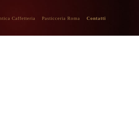
ntica Caffetteria
Pasticceria Roma
Contatti