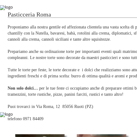
Pasticceria Roma
Proponiamo alla nostra gentile ed affezionata clientela una vasta scelta di 
chantilly con la Nutella, bavaresi, babà, rotolini alla crema, diplomatici, sfo
cannoli alla crema, cannoli siciliani e tante altre squisitezze.
Prepariamo anche su ordinazione torte per importanti eventi quali matrimo
compleanni. Le nostre torte sono decorate da maestri pasticcieri e sono tutt
Tutte le torte per feste, le torte decorate e i dolci che realizziamo sono a
ingredienti freschi e di prima scelta: burro di ottima qualità e aromi e prodo
Non solo dolci…
per le tue feste ci occupiamo anche di preparare ottimi bu
tramezzini, torte rustiche, pizze, panini farciti, rustici e tanto altro!
Puoi trovarci in Via Roma, 12 85056 Ruoti (PZ)
telefono 0971 84409