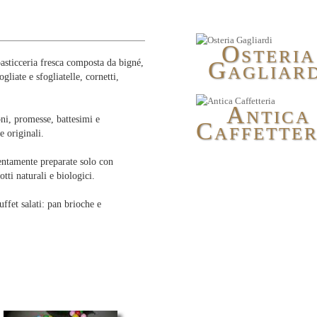
O
STERIA
G
pasticceria fresca composta da bigné,
AGLIARD
gliate e sfogliatelle, cornetti,
A
NTICA
ni, promesse, battesimi e
C
AFFETTER
e originali.
ttentamente preparate solo con
tti naturali e biologici.
ffet salati: pan brioche e