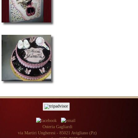
Osteria Gagliardi
via Martiri Ungheresi - 85021 Avigliano (Pz)