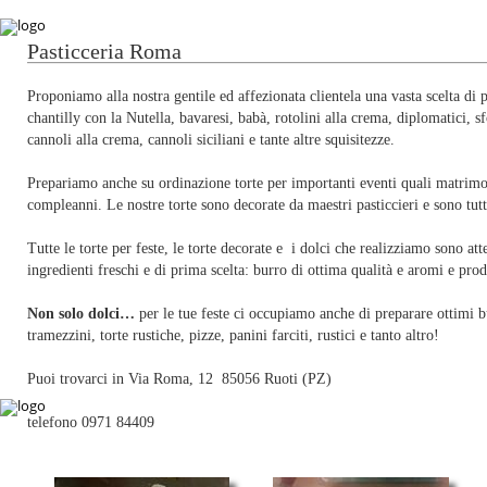
Pasticceria Roma
Proponiamo alla nostra gentile ed affezionata clientela una vasta scelta di 
chantilly con la Nutella, bavaresi, babà, rotolini alla crema, diplomatici, sfo
cannoli alla crema, cannoli siciliani e tante altre squisitezze.
Prepariamo anche su ordinazione torte per importanti eventi quali matrimo
compleanni. Le nostre torte sono decorate da maestri pasticcieri e sono tutt
Tutte le torte per feste, le torte decorate e i dolci che realizziamo sono a
ingredienti freschi e di prima scelta: burro di ottima qualità e aromi e prodo
Non solo dolci…
per le tue feste ci occupiamo anche di preparare ottimi bu
tramezzini, torte rustiche, pizze, panini farciti, rustici e tanto altro!
Puoi trovarci in Via Roma, 12 85056 Ruoti (PZ)
telefono 0971 84409