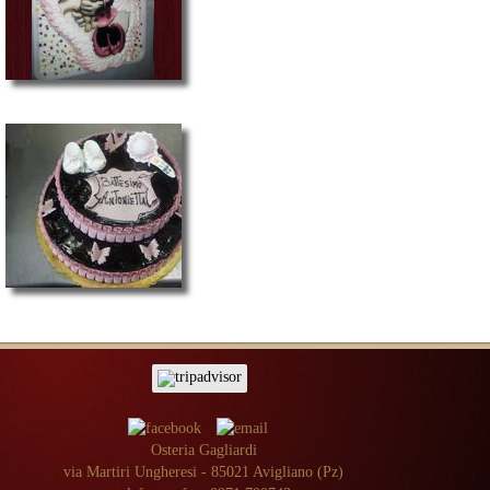
Osteria Gagliardi
via Martiri Ungheresi - 85021 Avigliano (Pz)