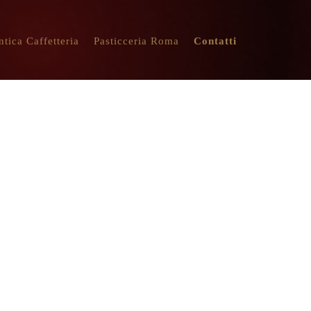
ntica Caffetteria
Pasticceria Roma
Contatti