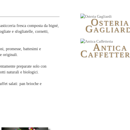
O
STERIA
G
pasticceria fresca composta da bigné,
AGLIARD
gliate e sfogliatelle, cornetti,
A
NTICA
ni, promesse, battesimi e
C
AFFETTER
e originali.
ttentamente preparate solo con
tti naturali e biologici.
ffet salati: pan brioche e