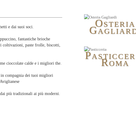
O
STERIA
G
etti e dai suoi soci.
AGLIARD
ppuccino, fantastiche brioche
 coltivazioni, paste frolle, biscotti,
P
ASTICCER
R
OMA
me cioccolate calde e i migliori the.
o in compagnia dei tuoi migliori
 Aviglianese
 dai più tradizionali ai più moderni.