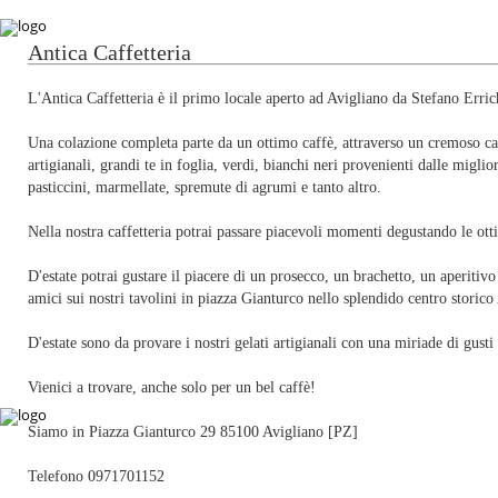
Antica Caffetteria
L'Antica Caffetteria è il primo locale aperto ad Avigliano da Stefano Errich
Una colazione completa parte da un ottimo caffè, attraverso un cremoso ca
artigianali, grandi te in foglia, verdi, bianchi neri provenienti dalle migliori
pasticcini, marmellate, spremute di agrumi e tanto altro.
Nella nostra caffetteria potrai passare piacevoli momenti degustando le otti
D'estate potrai gustare il piacere di un prosecco, un brachetto, un aperitiv
amici sui nostri tavolini in piazza Gianturco nello splendido centro storico
D'estate sono da provare i nostri gelati artigianali con una miriade di gusti
Vienici a trovare, anche solo per un bel caffè!
Siamo in Piazza Gianturco 29 85100 Avigliano [PZ]
Telefono 0971701152