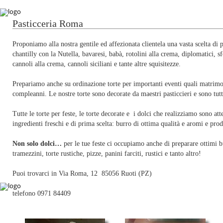
Pasticceria Roma
Proponiamo alla nostra gentile ed affezionata clientela una vasta scelta di 
chantilly con la Nutella, bavaresi, babà, rotolini alla crema, diplomatici, sfo
cannoli alla crema, cannoli siciliani e tante altre squisitezze.
Prepariamo anche su ordinazione torte per importanti eventi quali matrimo
compleanni. Le nostre torte sono decorate da maestri pasticcieri e sono tutt
Tutte le torte per feste, le torte decorate e i dolci che realizziamo sono a
ingredienti freschi e di prima scelta: burro di ottima qualità e aromi e prodo
Non solo dolci…
per le tue feste ci occupiamo anche di preparare ottimi bu
tramezzini, torte rustiche, pizze, panini farciti, rustici e tanto altro!
Puoi trovarci in Via Roma, 12 85056 Ruoti (PZ)
telefono 0971 84409