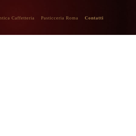
ntica Caffetteria
Pasticceria Roma
Contatti