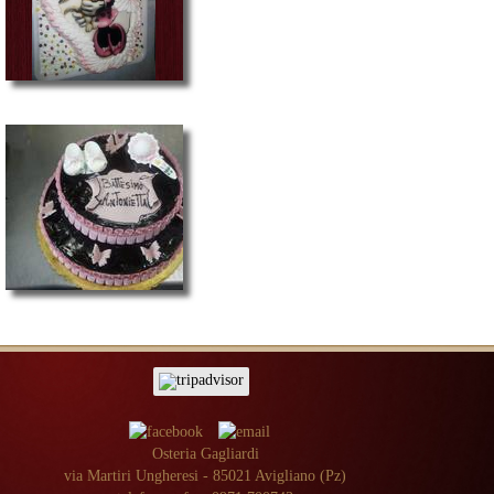
Osteria Gagliardi
via Martiri Ungheresi - 85021 Avigliano (Pz)