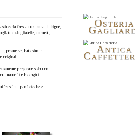
O
STERIA
G
pasticceria fresca composta da bigné,
AGLIARD
gliate e sfogliatelle, cornetti,
A
NTICA
ni, promesse, battesimi e
C
AFFETTER
e originali.
ttentamente preparate solo con
tti naturali e biologici.
ffet salati: pan brioche e